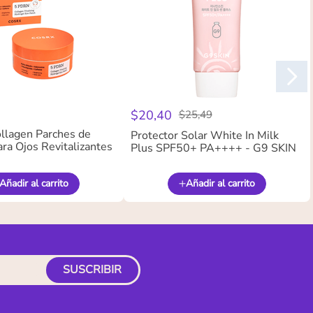
$
20
,
40
$
25
,
49
llagen Parches de
Protector Solar White In Milk
ra Ojos Revitalizantes
Plus SPF50+ PA++++ - G9 SKIN
Añadir al carrito
Añadir al carrito
SUSCRIBIR