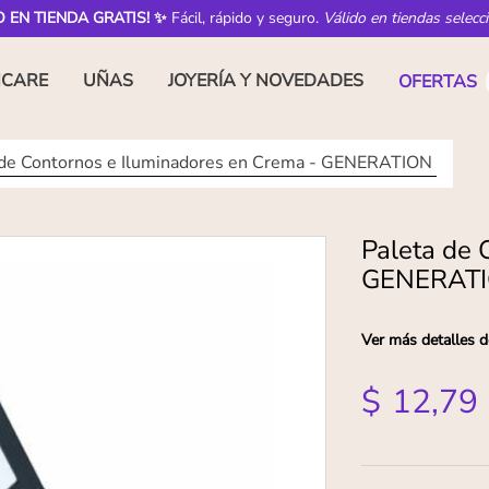
O EN TIENDA GRATIS! ✨
Fácil, rápido y seguro.
Válido en tiendas selecc
NCARE
UÑAS
JOYERÍA Y NOVEDADES
OFERTAS
 de Contornos e Iluminadores en Crema - GENERATION
Paleta de 
GENERAT
Ver más detalles d
$
12
,
79