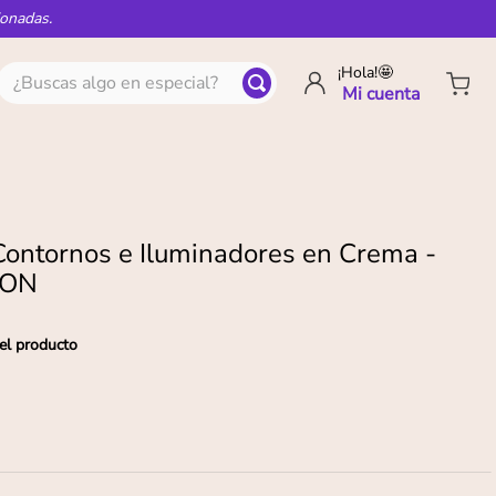
ionadas.
¿Buscas algo en especial?
¡Hola!🤩
Contornos e Iluminadores en Crema -
ION
el producto