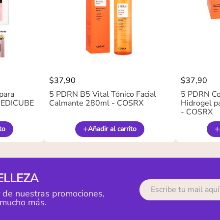
$
37
,
90
$
37
,
90
para
5 PDRN B5 Vital Tónico Facial
5 PDRN Co
 MEDICUBE
Calmante 280ml - COSRX
Hidrogel pa
- COSRX
to
Añadir al carrito
ELLEZA
r de nuestras promociones,
 mucho más.