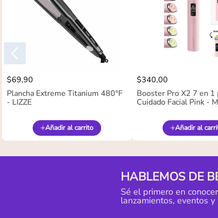
$
69
,
90
$
340
,
00
Plancha Extreme Titanium 480°F
Booster Pro X2 7 en 1 
- LIZZE
Cuidado Facial Pink -
Añadir al carrito
Añadir al carri
HABLEMOS DE B
Sé el primero en conoce
lanzamientos, eventos y