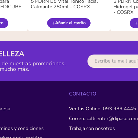
para
5 PDRN B5 Vital Tónico Facial
5 PDRN Co
 MEDICUBE
Calmante 280ml - COSRX
Hidrogel pa
- COSRX
to
Añadir al carrito
ELLEZA
r de nuestras promociones,
 mucho más.
CONTACTO
resa
Ventas Online: 093 939 4445
Correo: callcenter@dipaso.com
érminos y condiciones
Trabaja con nosotros