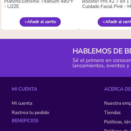
Plancha Extreme Titanium 480°F
Booster Pro X2 7 en 1 
- LIZZE
Cuidado Facial Pink -
Añadir al carrito
Añadir al carri
HABLEMOS DE B
Sé el primero en conoce
lanzamientos, eventos y
MI CUENTA
ACERCA DE
Mi cuenta
Nuestra emp
Rastrea tu pedido
Tiendas
BENEFICIOS
Políticas, t