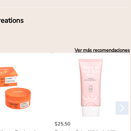
reations
Ver más recomendaciones
$
25
,
50