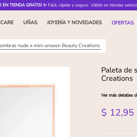
O EN TIENDA GRATIS! ✨
Fácil, rápido y seguro.
Válido en tiendas selecc
NCARE
UÑAS
JOYERÍA Y NOVEDADES
OFERTAS
sombras nude x mini unseen Beauty Creations
Paleta de 
Creations
Ver más detalles d
$
12
,
95