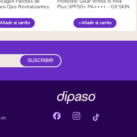
llagen Parches de
Protector Solar White In Milk
ra Ojos Revitalizantes
Plus SPF50+ PA++++ - G9 SKIN
Añadir al carrito
Añadir al carrito
SUSCRIBIR
.ec