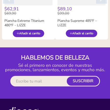
$
62
,
91
$
89
,
10
$
69
,
90
$
99
,
00
Plancha Extreme Titanium
Plancha Supreme 485°F -
480°F - LIZZE
LIZZE
Añadir al carrito
Añadir al carrito
HABLEMOS DE BELLEZA
Sé el primero en conocer de nuestras
promociones, lanzamientos, eventos y mucho más.
SUSCRIBIR