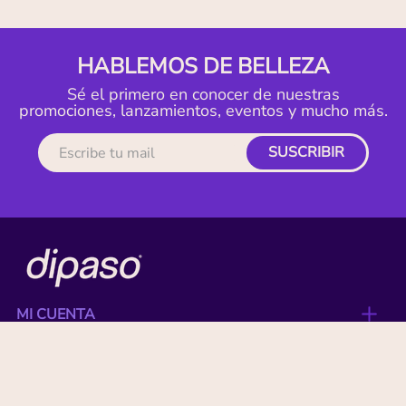
HABLEMOS DE BELLEZA
Sé el primero en conocer de nuestras
promociones, lanzamientos, eventos y mucho más.
SUSCRIBIR
MI CUENTA
ACERCA DE
CONTACTO