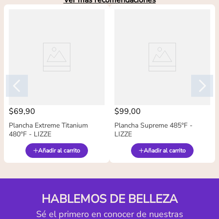
Ver más recomendaciones
$
69
,
90
$
99
,
00
Plancha Extreme Titanium
Plancha Supreme 485°F -
480°F - LIZZE
LIZZE
Añadir al carrito
Añadir al carrito
HABLEMOS DE BELLEZA
Sé el primero en conocer de nuestras