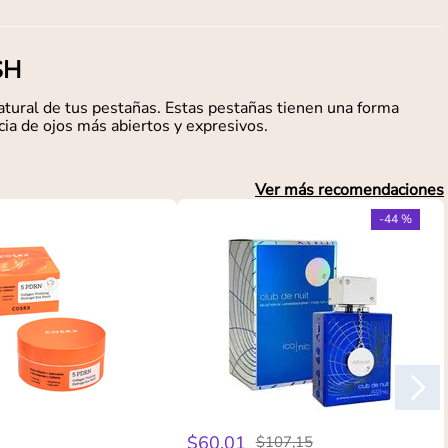
SH
natural de tus pestañas. Estas pestañas tienen una forma
ia de ojos más abiertos y expresivos.
Ver más recomendaciones
-
44 %
$
60
,
01
$
107
,
15