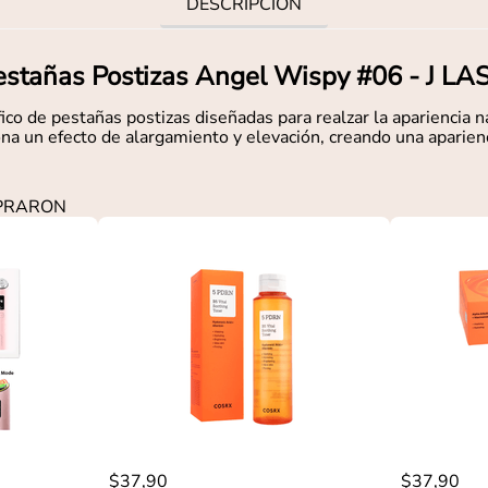
DESCRIPCIÓN
estañas Postizas Angel Wispy #06 - J LA
co de pestañas postizas diseñadas para realzar la apariencia 
a un efecto de alargamiento y elevación, creando una aparienc
MPRARON
$
37
,
90
$
37
,
90