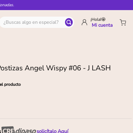
ionadas.
¿Buscas algo en especial?
¡Hola!🤩
ostizas Angel Wispy #06 - J LASH
el producto
s
solicítalo Aquí