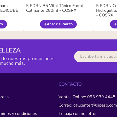
para
5 PDRN B5 Vital Tónico Facial
5 PDRN Co
 MEDICUBE
Calmante 280ml - COSRX
Hidrogel pa
- COSRX
to
Añadir al carrito
ELLEZA
r de nuestras promociones,
 mucho más.
CONTACTO
resa
Ventas Online: 093 939 4445
Correo: callcenter@dipaso.com
érminos y condiciones
Trabaja con nosotros