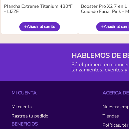
Plancha Extreme Titanium 480°F
Booster Pro X2 7 en 1 
- LIZZE
Cuidado Facial Pink -
Añadir al carrito
Añadir al carri
HABLEMOS DE B
Sé el primero en conoce
lanzamientos, eventos y
MI CUENTA
ACERCA DE
Mi cuenta
Nuestra emp
Rastrea tu pedido
Tiendas
BENEFICIOS
Políticas, t