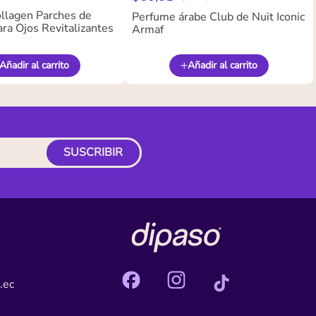
llagen Parches de
Perfume árabe Club de Nuit Iconic
ra Ojos Revitalizantes
Armaf
Añadir al carrito
Añadir al carrito
SUSCRIBIR
.ec