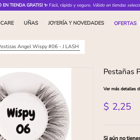
O EN TIENDA GRATIS! ✨
Fácil, rápido y seguro.
Válido en tiendas selecc
NCARE
UÑAS
JOYERÍA Y NOVEDADES
OFERTAS
Postizas Angel Wispy #06 - J LASH
Pestañas P
Ver más detalles d
$
2
,
25
Si aún no tiene