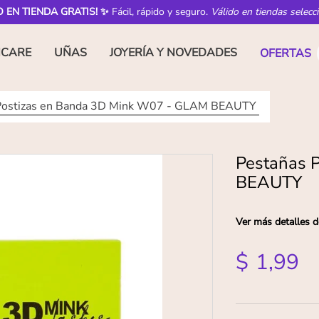
O EN TIENDA GRATIS! ✨
Fácil, rápido y seguro.
Válido en tiendas selecc
NCARE
UÑAS
JOYERÍA Y NOVEDADES
OFERTAS
Postizas en Banda 3D Mink W07 - GLAM BEAUTY
Pestañas 
BEAUTY
Ver más detalles d
$
1
,
99