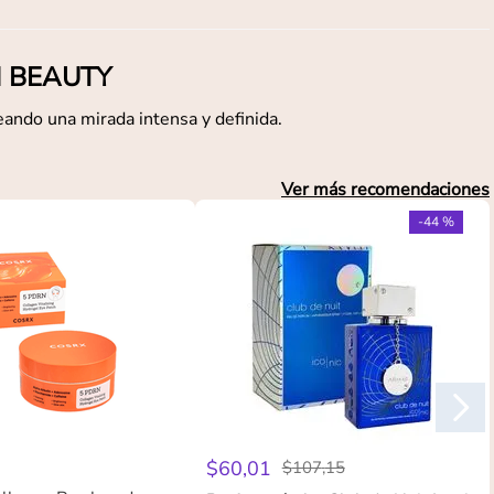
AM BEAUTY
ando una mirada intensa y definida.
Ver más recomendaciones
-
44 %
$
60
,
01
$
107
,
15