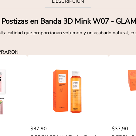
DESCRIPCIÓN
 Postizas en Banda 3D Mink W07 - GL
lta calidad que proporcionan volumen y un acabado natural, cre
MPRARON
$
37
,
90
$
37
,
90