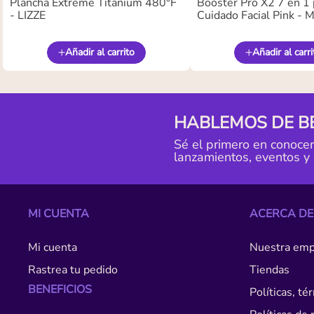
Plancha Extreme Titanium 480°F
Booster Pro X2 7 en 1 
- LIZZE
Cuidado Facial Pink -
Añadir al carrito
Añadir al carri
HABLEMOS DE B
Sé el primero en conoce
lanzamientos, eventos y
MI CUENTA
ACERCA DE
Mi cuenta
Nuestra emp
Rastrea tu pedido
Tiendas
BENEFICIOS
Políticas, t