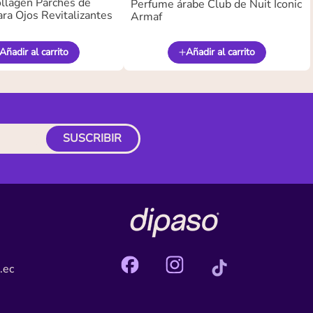
llagen Parches de
Perfume árabe Club de Nuit Iconic
ra Ojos Revitalizantes
Armaf
Añadir al carrito
Añadir al carrito
SUSCRIBIR
.ec