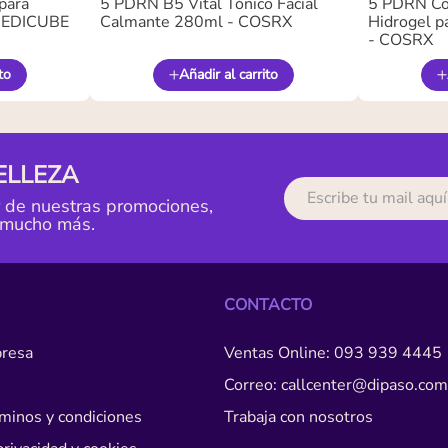
para
5 PDRN B5 Vital Tónico Facial
5 PDRN Co
 MEDICUBE
Calmante 280ml - COSRX
Hidrogel pa
- COSRX
to
Añadir al carrito
ELLEZA
r de nuestras promociones,
 mucho más.
CONTACTO
resa
Ventas Online: 093 939 4445
Correo: callcenter@dipaso.com
érminos y condiciones
Trabaja con nosotros