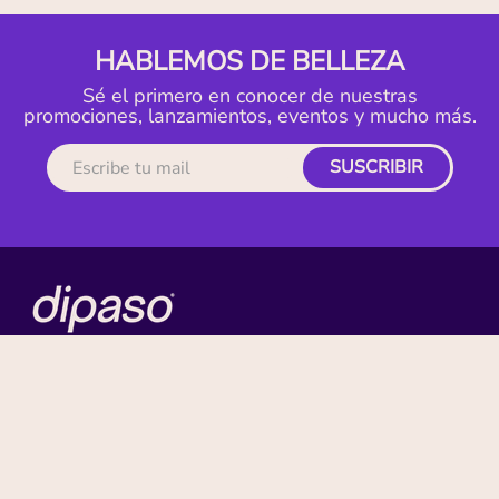
HABLEMOS DE BELLEZA
Sé el primero en conocer de nuestras
promociones, lanzamientos, eventos y mucho más.
SUSCRIBIR
MI CUENTA
ACERCA DE
CONTACTO