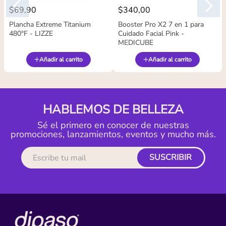
$
69
,
90
$
340
,
00
Plancha Extreme Titanium
Booster Pro X2 7 en 1 para
480°F - LIZZE
Cuidado Facial Pink -
MEDICUBE
Añadir al carrito
Añadir al carrito
HABLEMOS DE BELLEZA
Sé el primero en conocer de nuestras
promociones, lanzamientos, eventos y mucho más.
SUSCRIBIR