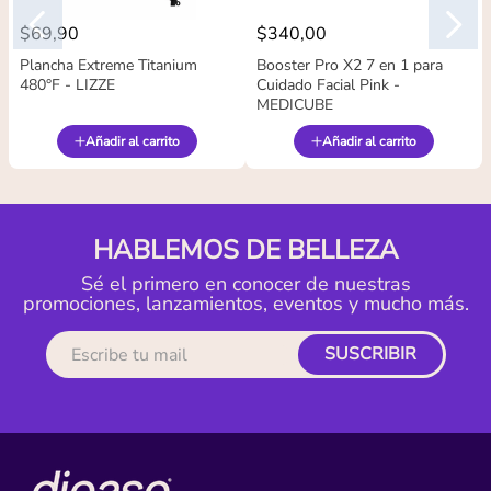
$
69
,
90
$
340
,
00
Plancha Extreme Titanium
Booster Pro X2 7 en 1 para
480°F - LIZZE
Cuidado Facial Pink -
MEDICUBE
Añadir al carrito
Añadir al carrito
HABLEMOS DE BELLEZA
Sé el primero en conocer de nuestras
promociones, lanzamientos, eventos y mucho más.
SUSCRIBIR