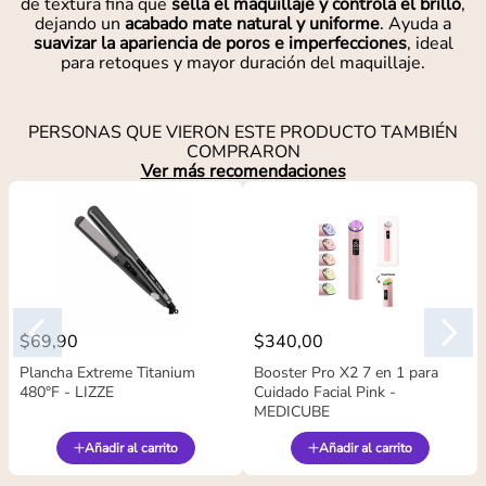
de textura fina que
sella el maquillaje y controla el brillo
,
dejando un
acabado mate natural y uniforme
. Ayuda a
suavizar la apariencia de poros e imperfecciones
, ideal
para retoques y mayor duración del maquillaje.
PERSONAS QUE VIERON ESTE PRODUCTO TAMBIÉN
COMPRARON
Ver más recomendaciones
$
69
,
90
$
340
,
00
Plancha Extreme Titanium
Booster Pro X2 7 en 1 para
480°F - LIZZE
Cuidado Facial Pink -
MEDICUBE
Añadir al carrito
Añadir al carrito