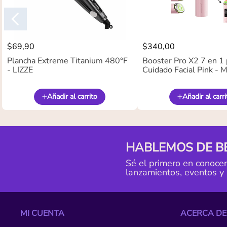
$
69
,
90
$
340
,
00
Plancha Extreme Titanium 480°F
Booster Pro X2 7 en 1 
- LIZZE
Cuidado Facial Pink -
Añadir al carrito
Añadir al carri
HABLEMOS DE B
Sé el primero en conoce
lanzamientos, eventos y
MI CUENTA
ACERCA DE