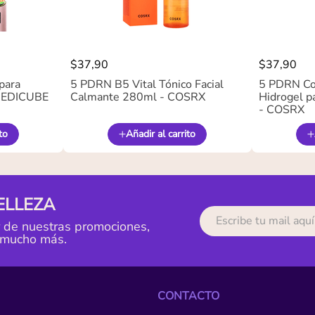
$
37
,
90
$
37
,
90
para
5 PDRN B5 Vital Tónico Facial
5 PDRN Co
 MEDICUBE
Calmante 280ml - COSRX
Hidrogel pa
- COSRX
to
Añadir al carrito
ELLEZA
r de nuestras promociones,
 mucho más.
CONTACTO