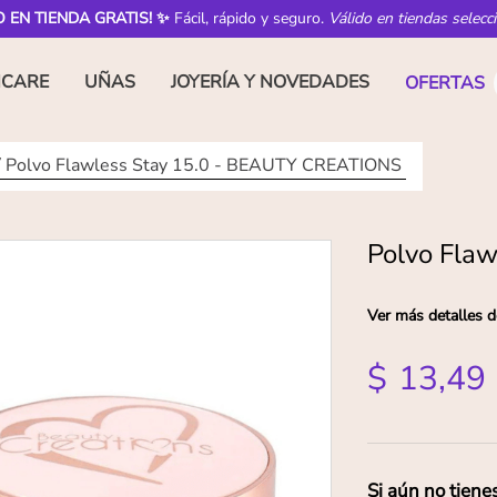
O EN TIENDA GRATIS! ✨
Fácil, rápido y seguro.
Válido en tiendas selecc
NCARE
UÑAS
JOYERÍA Y NOVEDADES
OFERTAS
Polvo Flawless Stay 15.0 - BEAUTY CREATIONS
Polvo Fla
Ver más detalles d
$
13
,
49
Si aún no tiene