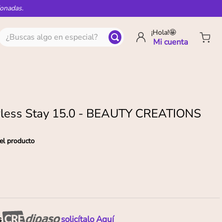
ionadas.
¿Buscas algo en especial?
¡Hola!🤩
wless Stay 15.0 - BEAUTY CREATIONS
el producto
s
solicítalo Aquí