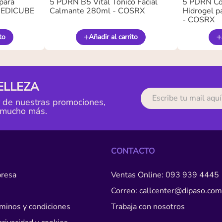
para
5 PDRN B5 Vital Tónico Facial
5 PDRN Co
 MEDICUBE
Calmante 280ml - COSRX
Hidrogel pa
- COSRX
to
Añadir al carrito
ELLEZA
r de nuestras promociones,
 mucho más.
CONTACTO
resa
Ventas Online: 093 939 4445
Correo: callcenter@dipaso.com
érminos y condiciones
Trabaja con nosotros