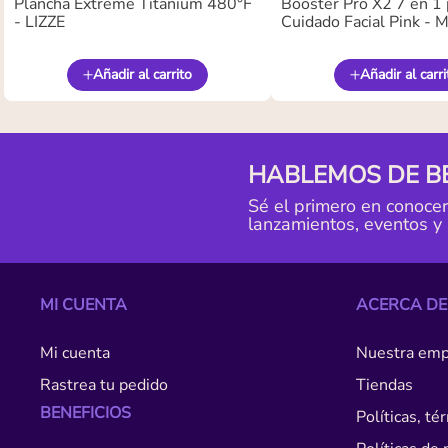
Plancha Extreme Titanium 480°F
Booster Pro X2 7 en 1 
- LIZZE
Cuidado Facial Pink -
Añadir al carrito
Añadir al carri
HABLEMOS DE B
Sé el primero en conoce
lanzamientos, eventos y
MI CUENTA
ACERCA DE
Mi cuenta
Nuestra emp
Rastrea tu pedido
Tiendas
BENEFICIOS
Políticas, t