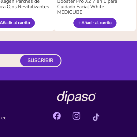
llagen Parches de
Booster Pro X2 7 en 1 para
ra Ojos Revitalizantes
Cuidado Facial White -
MEDICUBE
Añadir al carrito
Añadir al carrito
SUSCRIBIR
.ec