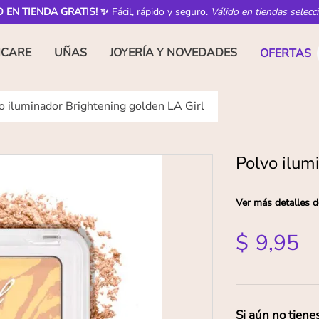
O EN TIENDA GRATIS! ✨
Fácil, rápido y seguro.
Válido en tiendas selecc
NCARE
UÑAS
JOYERÍA Y NOVEDADES
OFERTAS
o iluminador Brightening golden LA Girl
Polvo ilum
Ver más detalles d
$
9
,
95
Si aún no tiene