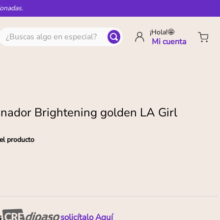
ionadas.
¿Buscas algo en especial?
¡Hola!🤩
inador Brightening golden LA Girl
el producto
s
solicítalo Aquí