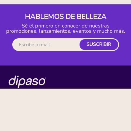
HABLEMOS DE BELLEZA
Sé el primero en conocer de nuestras
promociones, lanzamientos, eventos y mucho más.
SUSCRIBIR
MI CUENTA
ACERCA DE
CONTACTO