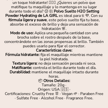
un toque hidratante! 💁‍♀️✨ ¿Quieres un polvo que
matifique tu maquillaje y lo mantenga en su lugar
durante todo el día? 😕 El
Polvo Suelto H2O Setting
Powder Hydrating de LA GIRL
es ideal para ti 💜. Con su
fórmula ligera y suave
, este polvo suelto fija tu base,
absorbe el exceso de brillo y deja una sensación de
hidratación 🌸.
Modo de uso:
Aplica una pequeña cantidad con una
brocha sobre el rostro después de la base,
concentrándote en las zonas propensas al brillo. También
puedes usarlo para fijar el corrector.
Características clave:
Fórmula hidratante:
fija el maquillaje mientras mantiene
la piel hidratada.
Textura ligera:
no deja sensación pesada ni seca.
Matificante:
controla el brillo durante todo el día.
Durabilidad:
mantiene el maquillaje intacto durante
horas.
📦
Otros Detalles:
Tamaño: 20g ·
Origen: USA 🇺🇸 ·
Certificaciones: Cruelty Free 🐰 · Vegan 🌱 · Paraben Free
· Sulfate Free · Alcohol Free · Fragrance Free.