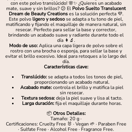
con este polvo translúcido! 🌸✨ ¿Quieres un acabado
mate, suave y sin brillos? 😕 El
Polvo Suelto Translucent
Dream de Beauty Creations
es la solución perfecta 💜.
Este polvo
ligero y sedoso
se adapta a tu tono de piel,
matificando y fijando el maquillaje de manera natural, sin
resecar. Perfecto para sellar la base y corrector,
brindando un acabado suave y radiante durante todo el
día 👩‍🔬.
Modo de uso:
Aplica una capa ligera de polvo sobre el
rostro con una brocha o esponja, para sellar la base y
evitar el brillo excesivo. Ideal para retoques a lo largo del
día.
Características clave:
Translúcido:
se adapta a todos los tonos de piel,
proporcionando un acabado natural.
Acabado mate:
controla el brillo y matifica la piel
sin resecar.
Textura sedosa:
deja la piel suave y lisa al tacto.
Larga duración:
fija el maquillaje durante horas.
📦
Otros Detalles:
Tamaño: 20 g ·
Certificaciones: Cruelty Free 🐰 · Vegan 🌱 · Paraben Free
· Sulfate Free · Alcohol Free · Fragrance Free.