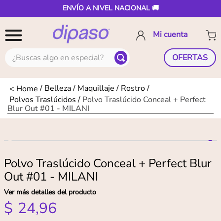
ENVÍO A NIVEL NACIONAL 🚚
¿Buscas algo en especial?
OFERTAS
Belleza
Maquillaje
Rostro
Polvos Traslúcidos
Polvo Traslúcido Conceal + Perfect
Blur Out #01 - MILANI
Polvo Traslúcido Conceal + Perfect Blur
Out #01 - MILANI
Ver más detalles del producto
$
24
,
96