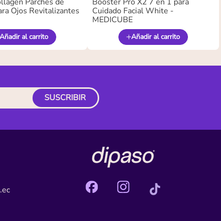
llagen Parches de
Booster Pro X2 7 en 1 para
ra Ojos Revitalizantes
Cuidado Facial White -
MEDICUBE
Añadir al carrito
Añadir al carrito
SUSCRIBIR
.ec