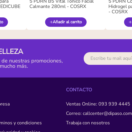
para
5 PDRN B5 Vital Tónico Facial
5 PDRN Co
 MEDICUBE
Calmante 280ml - COSRX
Hidrogel pa
- COSRX
to
Añadir al carrito
ELLEZA
r de nuestras promociones,
 mucho más.
CONTACTO
resa
Ventas Online: 093 939 4445
Correo: callcenter@dipaso.com
érminos y condiciones
Trabaja con nosotros