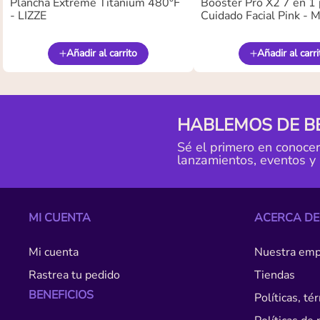
Plancha Extreme Titanium 480°F
Booster Pro X2 7 en 1 
- LIZZE
Cuidado Facial Pink -
Añadir al carrito
Añadir al carri
HABLEMOS DE B
Sé el primero en conoce
lanzamientos, eventos y
MI CUENTA
ACERCA DE
Mi cuenta
Nuestra emp
Rastrea tu pedido
Tiendas
BENEFICIOS
Políticas, t