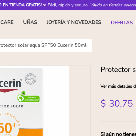
O EN TIENDA GRATIS! ✨
Fácil, rápido y seguro.
Válido en tiendas selecc
NCARE
UÑAS
JOYERÍA Y NOVEDADES
OFERTAS
rotector solar aqua SPF50 Eucerin 50ml
Protector 
Ver más detalles d
$
30
,
75
Si aún no tiene