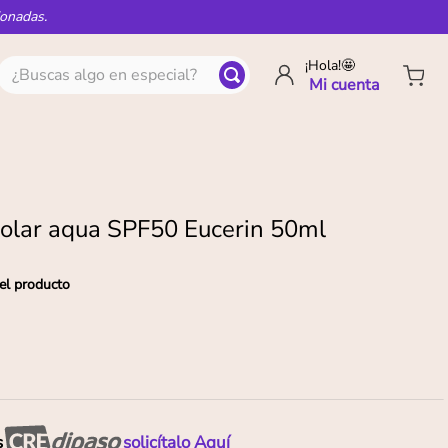
ionadas.
¿Buscas algo en especial?
¡Hola!🤩
solar aqua SPF50 Eucerin 50ml
el producto
s
solicítalo Aquí