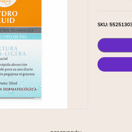
SKU
:
5525130