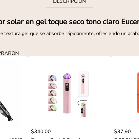
DESCRIPCIÓN
or solar en gel toque seco tono claro Euce
de textura gel que se absorbe rápidamente, ofreciendo un acaba
MPRARON
$
340
,
00
$
37
,
90