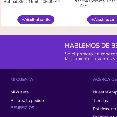
Plancha Extreme Titan
Retinal Shot 15ml - CELIMAX
- LIZZE
Añadir al carrito
Añadir al carri
HABLEMOS DE B
Sé el primero en conoce
lanzamientos, eventos y
MI CUENTA
ACERCA DE
Mi cuenta
Nuestra emp
Rastrea tu pedido
Tiendas
BENEFICIOS
Políticas, t