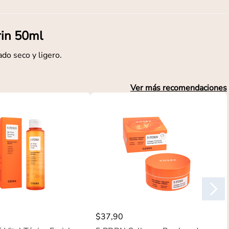
rin 50ml
do seco y ligero.
Ver más recomendaciones
$
37
,
90