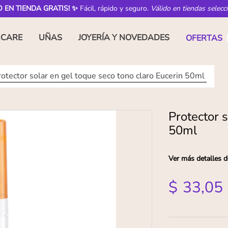
O EN TIENDA GRATIS! ✨
Fácil, rápido y seguro.
Válido en tiendas selecc
NCARE
UÑAS
JOYERÍA Y NOVEDADES
OFERTAS
rotector solar en gel toque seco tono claro Eucerin 50ml
Protector s
50ml
Ver más detalles d
$
33
,
05