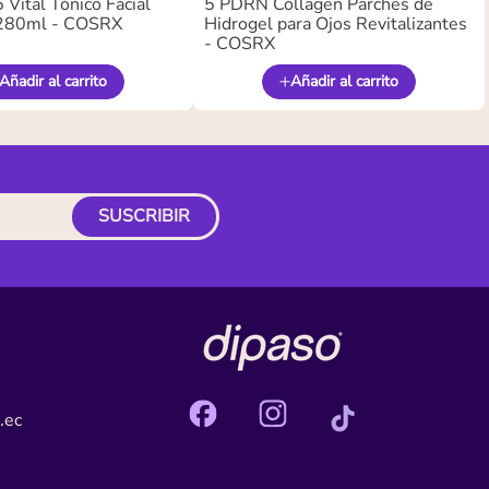
Vital Tónico Facial
5 PDRN Collagen Parches de
280ml - COSRX
Hidrogel para Ojos Revitalizantes
- COSRX
Añadir al carrito
Añadir al carrito
SUSCRIBIR
.ec