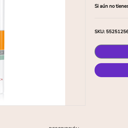
Si aún no tiene
SKU
:
5525125