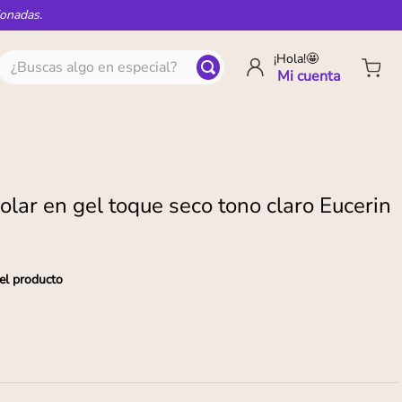
ionadas.
¿Buscas algo en especial?
¡Hola!🤩
olar en gel toque seco tono claro Eucerin
el producto