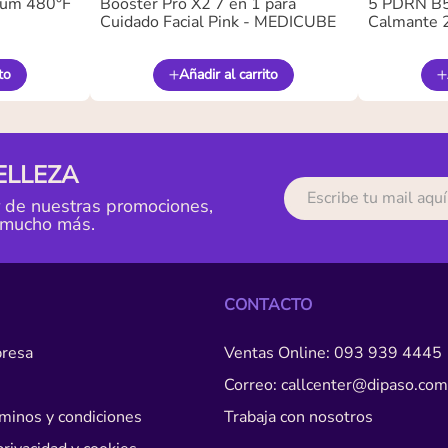
ium 480°F
Booster Pro X2 7 en 1 para
5 PDRN B5 
Cuidado Facial Pink - MEDICUBE
Calmante 
to
Añadir al carrito
ELLEZA
r de nuestras promociones,
 mucho más.
CONTACTO
resa
Ventas Online: 093 939 4445
Correo: callcenter@dipaso.com
érminos y condiciones
Trabaja con nosotros