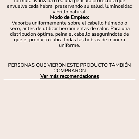
fórmula avanzada crea una película protectora que
envuelve cada hebra, preservando su salud, luminosidad
y brillo natural.
Modo de Empleo:
Vaporiza uniformemente sobre el cabello húmedo o
seco, antes de utilizar herramientas de calor. Para una
distribución óptima, peina el cabello asegurándote de
que el producto cubra todas las hebras de manera
uniforme.
PERSONAS QUE VIERON ESTE PRODUCTO TAMBIÉN
COMPRARON
Ver más recomendaciones
$
69
,
90
Plancha Extreme Titanium