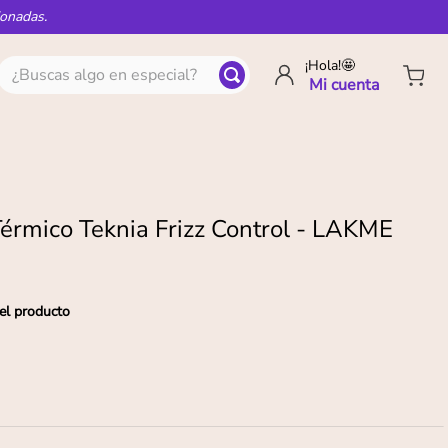
ionadas.
¿Buscas algo en especial?
¡Hola!🤩
Térmico Teknia Frizz Control - LAKME
el producto