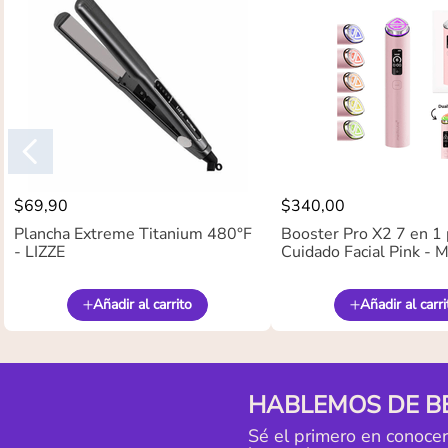
$
69
,
90
$
340
,
00
Plancha Extreme Titanium 480°F
Booster Pro X2 7 en 1 
- LIZZE
Cuidado Facial Pink -
Añadir al carrito
Añadir al carri
HABLEMOS DE B
Sé el primero en conoce