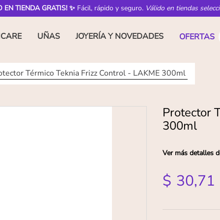
O EN TIENDA GRATIS! ✨
Fácil, rápido y seguro.
Válido en tiendas selecc
NCARE
UÑAS
JOYERÍA Y NOVEDADES
OFERTAS
otector Térmico Teknia Frizz Control - LAKME 300ml
Protector 
300ml
Ver más detalles d
$
30
,
71