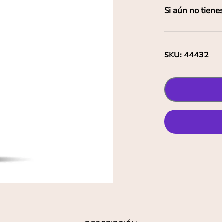
Si aún no tiene
SKU
:
44432