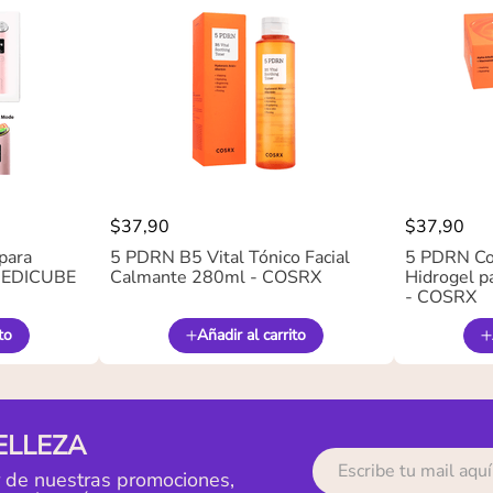
$
37
,
90
$
37
,
90
para
5 PDRN B5 Vital Tónico Facial
5 PDRN Co
 MEDICUBE
Calmante 280ml - COSRX
Hidrogel pa
- COSRX
to
Añadir al carrito
ELLEZA
r de nuestras promociones,