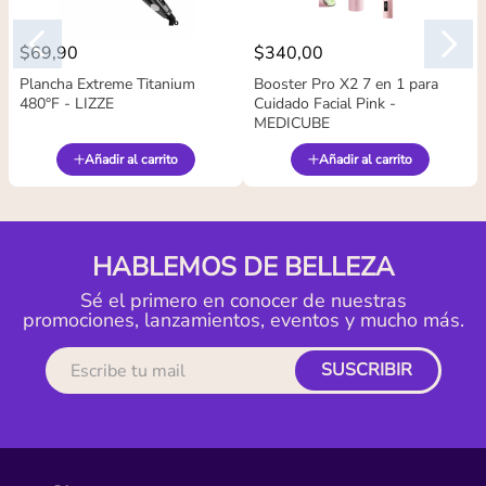
$
69
,
90
$
340
,
00
Plancha Extreme Titanium
Booster Pro X2 7 en 1 para
480°F - LIZZE
Cuidado Facial Pink -
MEDICUBE
Añadir al carrito
Añadir al carrito
HABLEMOS DE BELLEZA
Sé el primero en conocer de nuestras
promociones, lanzamientos, eventos y mucho más.
SUSCRIBIR