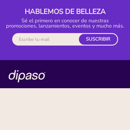
HABLEMOS DE BELLEZA
Sé el primero en conocer de nuestras
promociones, lanzamientos, eventos y mucho más.
SUSCRIBIR
MI CUENTA
ACERCA DE
CONTACTO