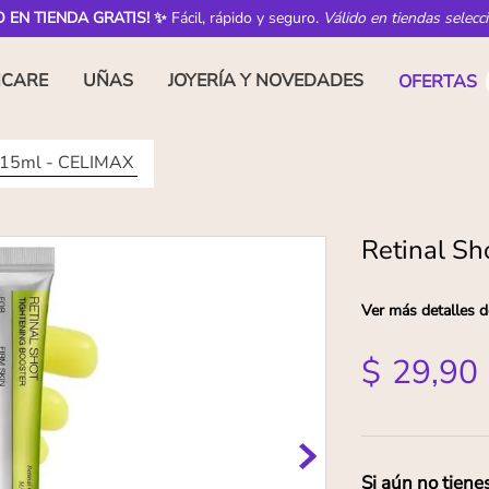
O EN TIENDA GRATIS! ✨
Fácil, rápido y seguro.
Válido en tiendas selecc
NCARE
UÑAS
JOYERÍA Y NOVEDADES
OFERTAS
t 15ml - CELIMAX
Retinal S
Ver más detalles d
$
29
,
90
Si aún no tiene