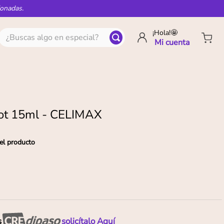
ionadas.
¿Buscas algo en especial?
¡Hola!🤩
hot 15ml - CELIMAX
el producto
s
solicítalo Aquí