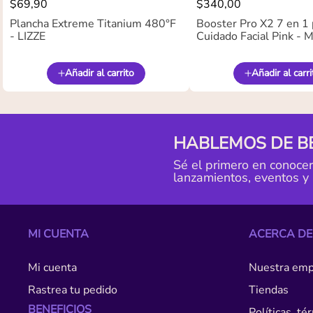
$
69
,
90
$
340
,
00
Plancha Extreme Titanium 480°F
Booster Pro X2 7 en 1 
- LIZZE
Cuidado Facial Pink -
Añadir al carrito
Añadir al carri
HABLEMOS DE B
Sé el primero en conoce
lanzamientos, eventos y
MI CUENTA
ACERCA DE
Mi cuenta
Nuestra emp
Rastrea tu pedido
Tiendas
BENEFICIOS
Políticas, t