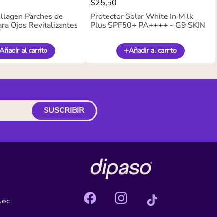
$
25
,
50
llagen Parches de
Protector Solar White In Milk
ra Ojos Revitalizantes
Plus SPF50+ PA++++ - G9 SKIN
Añadir al carrito
Añadir al carrito
SUSCRIBIR
.ec