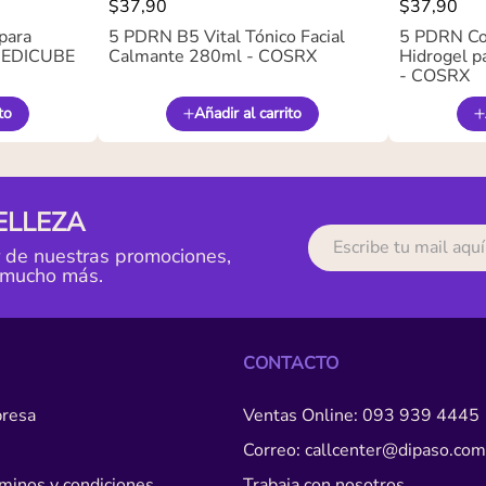
$
37
,
90
$
37
,
90
para
5 PDRN B5 Vital Tónico Facial
5 PDRN Co
 MEDICUBE
Calmante 280ml - COSRX
Hidrogel pa
- COSRX
to
Añadir al carrito
ELLEZA
r de nuestras promociones,
 mucho más.
CONTACTO
resa
Ventas Online: 093 939 4445
Correo: callcenter@dipaso.com
érminos y condiciones
Trabaja con nosotros