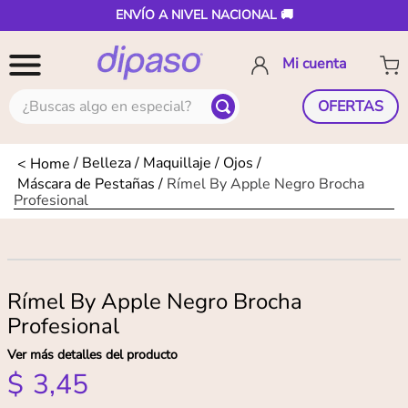
ENVÍO A NIVEL NACIONAL 🚚
¿Buscas algo en especial?
OFERTAS
Belleza
Maquillaje
Ojos
Máscara de Pestañas
Rí­mel By Apple Negro Brocha
Profesional
Rí­mel By Apple Negro Brocha
Profesional
Ver más detalles del producto
$
3
,
45