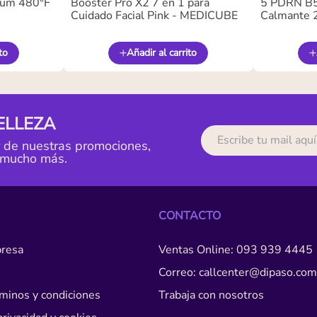
ium 480°F
Booster Pro X2 7 en 1 para
5 PDRN B5 
Cuidado Facial Pink - MEDICUBE
Calmante 
to
Añadir al carrito
ELLEZA
r de nuestras promociones,
 mucho más.
CONTACTO
resa
Ventas Online: 093 939 4445
Correo: callcenter@dipaso.com
érminos y condiciones
Trabaja con nosotros