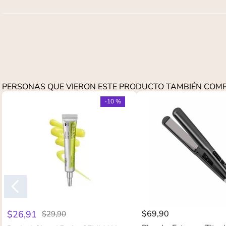
PERSONAS QUE VIERON ESTE PRODUCTO TAMBIÉN CO
-
10 %
$
26
,
91
$
69
,
90
$
29
,
90