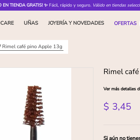
O EN TIENDA GRATIS! ✨
Fácil, rápido y seguro.
Válido en tiendas selecc
NCARE
UÑAS
JOYERÍA Y NOVEDADES
OFERTAS
Rimel café pino Apple 13g
Rimel café
Ver más detalles d
$
3
,
45
Si aún no tiene