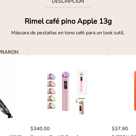
DESCRIPCIÓN
Rimel café pino Apple 13g
Máscara de pestañas en tono café para un look sutil.
MPRARON
$
340
,
00
$
37
,
90