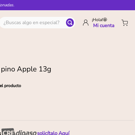
ionadas.
¿Buscas algo en especial?
¡Hola!🤩
 pino Apple 13g
el producto
s
solicítalo Aquí