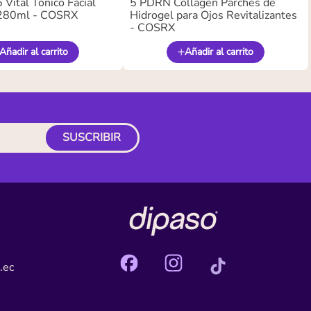
Vital Tónico Facial
5 PDRN Collagen Parches de
280ml - COSRX
Hidrogel para Ojos Revitalizantes
- COSRX
Añadir al carrito
Añadir al carrito
SUSCRIBIR
.ec