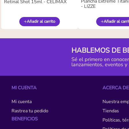
Plancha Extreme Titan
Retinal Shot 15ml - CELIMAX
- LIZZE
Añadir al carrito
Añadir al carri
HABLEMOS DE B
Sé el primero en conoce
lanzamientos, eventos y
MI CUENTA
ACERCA DE
Mi cuenta
Nuestra emp
Rastrea tu pedido
Tiendas
BENEFICIOS
Políticas, t