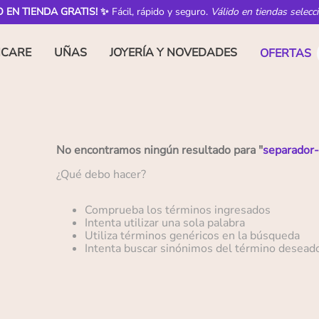
O EN TIENDA GRATIS! ✨
Fácil, rápido y seguro.
Válido en tiendas selecc
NCARE
UÑAS
JOYERÍA Y NOVEDADES
OFERTAS
No encontramos ningún resultado para "
separador
¿Qué debo hacer?
Comprueba los términos ingresados
Intenta utilizar una sola palabra
Utiliza términos genéricos en la búsqueda
Intenta buscar sinónimos del término desead