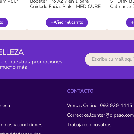
ium 480°F
Booster Pro X2 7 en 1 para
5 PDRN B5 
Cuidado Facial Pink - MEDICUBE
Calmante 
to
Añadir al carrito
ELLEZA
r de nuestras promociones,
 mucho más.
CONTACTO
resa
Ventas Online: 093 939 4445
Correo: callcenter@dipaso.com
érminos y condiciones
Trabaja con nosotros