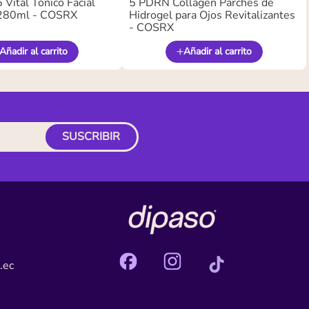
Vital Tónico Facial
5 PDRN Collagen Parches de
280ml - COSRX
Hidrogel para Ojos Revitalizantes
- COSRX
Añadir al carrito
Añadir al carrito
SUSCRIBIR
.ec