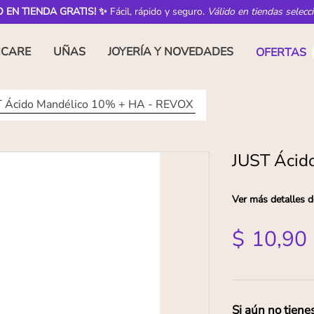
O EN TIENDA GRATIS! ✨
Fácil, rápido y seguro.
Válido en tiendas selecc
NCARE
UÑAS
JOYERÍA Y NOVEDADES
OFERTAS
 Ácido Mandélico 10% + HA - REVOX
JUST Ácid
Ver más detalles d
$
10
,
90
Si aún no tiene