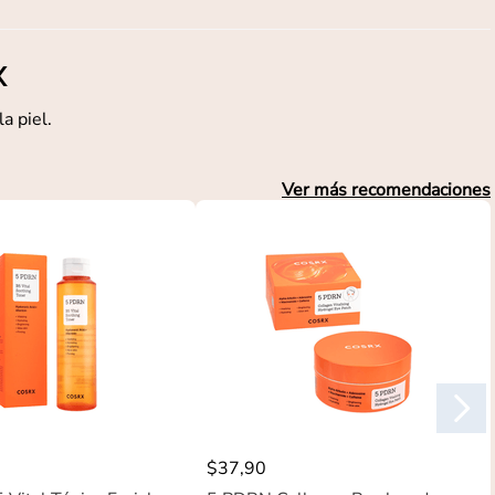
X
a piel.
Ver más recomendaciones
$
37
,
90