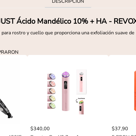
DESCRIPCIÓN
JUST Ácido Mandélico 10% + HA - REVO
para rostro y cuello que proporciona una exfoliación suave de l
MPRARON
$
340
,
00
$
37
,
90