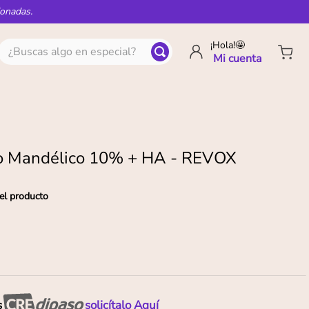
ionadas.
¿Buscas algo en especial?
¡Hola!🤩
o Mandélico 10% + HA - REVOX
el producto
s
solicítalo Aquí