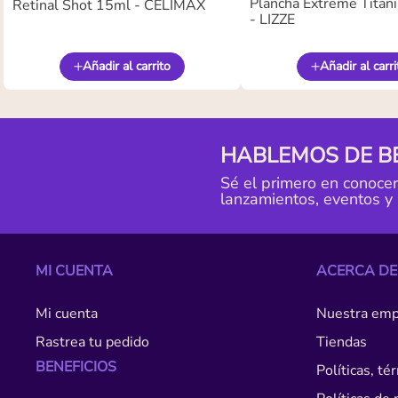
Plancha Extreme Titan
Retinal Shot 15ml - CELIMAX
- LIZZE
Añadir al carrito
Añadir al carri
HABLEMOS DE B
Sé el primero en conoce
lanzamientos, eventos y
MI CUENTA
ACERCA DE
Mi cuenta
Nuestra emp
Rastrea tu pedido
Tiendas
BENEFICIOS
Políticas, t