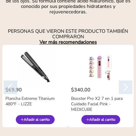
de los ojos. Su fórmula contiene ácido hialurónico, que es
conocido por sus propiedades hidratantes y
rejuvenecedoras.
PERSONAS QUE VIERON ESTE PRODUCTO TAMBIÉN
COMPRARON
Ver más recomendaciones
$
69
,
90
$
340
,
00
Plancha Extreme Titanium
Booster Pro X2 7 en 1 para
480°F - LIZZE
Cuidado Facial Pink -
MEDICUBE
Añadir al carrito
Añadir al carrito