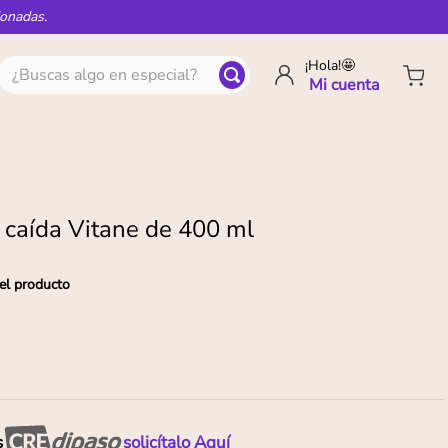
ionadas.
¿Buscas algo en especial?
¡Hola!🤩
í caída Vitane de 400 ml
el producto
s
solicítalo Aquí