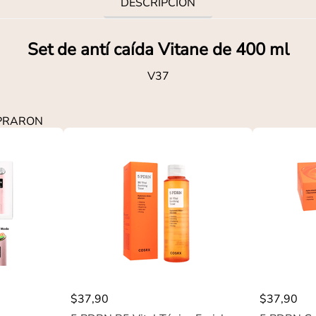
DESCRIPCIÓN
Set de antí caída Vitane de 400 ml
V37
MPRARON
$
37
,
90
$
37
,
90