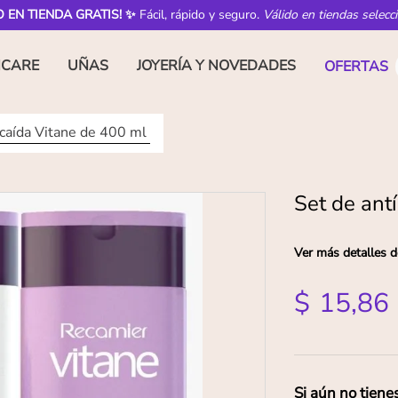
O EN TIENDA GRATIS! ✨
Fácil, rápido y seguro.
Válido en tiendas selecc
NCARE
UÑAS
JOYERÍA Y NOVEDADES
OFERTAS
 caída Vitane de 400 ml
Set de ant
Ver más detalles d
$
15
,
86
Si aún no tiene