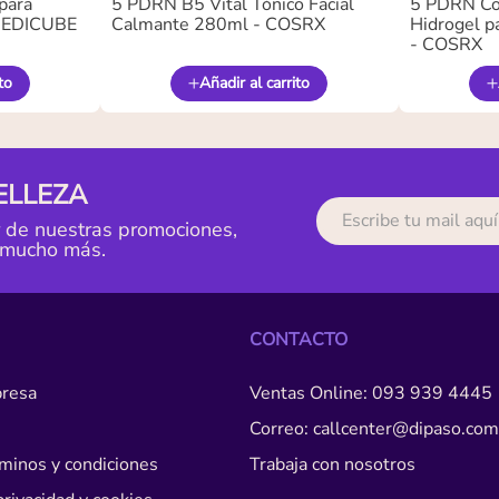
para
5 PDRN B5 Vital Tónico Facial
5 PDRN Co
 MEDICUBE
Calmante 280ml - COSRX
Hidrogel pa
- COSRX
to
Añadir al carrito
ELLEZA
r de nuestras promociones,
 mucho más.
CONTACTO
resa
Ventas Online: 093 939 4445
Correo: callcenter@dipaso.com
érminos y condiciones
Trabaja con nosotros