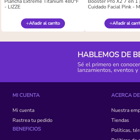
Plancha Extreme Titanium 480°F
Booster Pro X2 7 en 1 
- LIZZE
Cuidado Facial Pink -
Añadir al carrito
Añadir al carri
HABLEMOS DE B
Sé el primero en conoce
lanzamientos, eventos y
MI CUENTA
ACERCA DE
Mi cuenta
Nuestra emp
Rastrea tu pedido
Tiendas
BENEFICIOS
Políticas, t