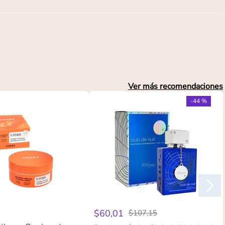
Ver más recomendaciones
-
44 %
$
60
,
01
$
107
,
15