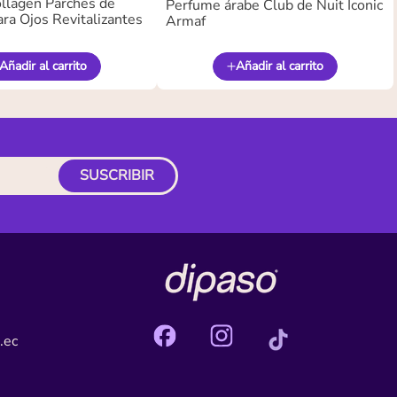
llagen Parches de
Perfume árabe Club de Nuit Iconic
ra Ojos Revitalizantes
Armaf
Añadir al carrito
Añadir al carrito
SUSCRIBIR
.ec