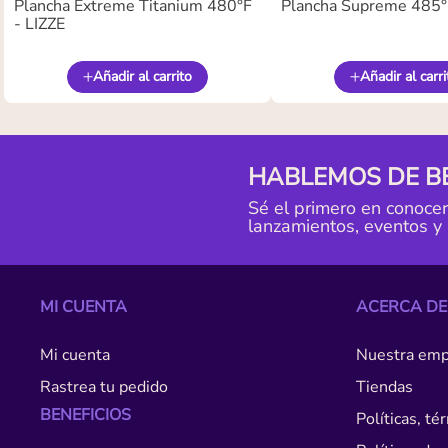
Plancha Extreme Titanium 480°F
Plancha Supreme 485°F
- LIZZE
Añadir al carrito
Añadir al carri
HABLEMOS DE B
Sé el primero en conoce
lanzamientos, eventos y
MI CUENTA
ACERCA DE
Mi cuenta
Nuestra emp
Rastrea tu pedido
Tiendas
BENEFICIOS
Políticas, t