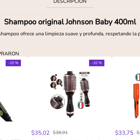
DESCRIPCIÓN
Shampoo original Johnson Baby 400ml
hampoo ofrece una limpieza suave y profunda, respetando la p
MPRARON
-
10 %
-
10 %
$
35
,
02
$
33
,
75
$
38
,
91
$