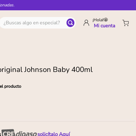
ionadas.
¿Buscas algo en especial?
¡Hola!🤩
riginal Johnson Baby 400ml
el producto
s
solicítalo Aquí