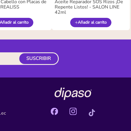
 Cabello con Placas de
Aceite Reparador SOS Rizos ¡De
- REALISS
Repente Listos! - SALON LINE
42ml
Añadir al carrito
Añadir al carrito
SUSCRIBIR
.ec