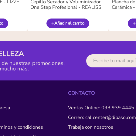
 - LIZZE
Cepillo Secador y Voluminizador
Plancha de
One Step Profesional - REALISS
Cerámica 
to
Añadir al carrito
ELLEZA
r de nuestras promociones,
 mucho más.
CONTACTO
resa
Ventas Online: 093 939 4445
Correo: callcenter@dipaso.com
érminos y condiciones
Trabaja con nosotros