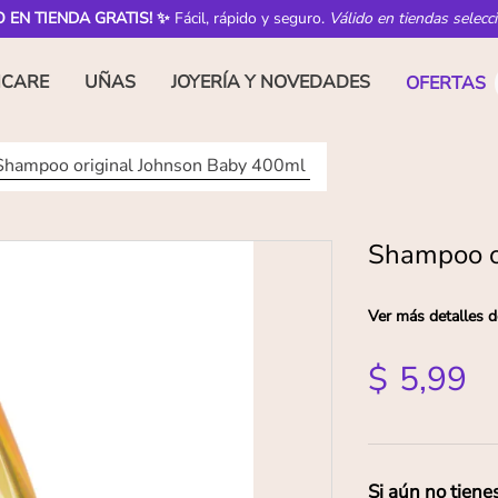
O EN TIENDA GRATIS! ✨
Fácil, rápido y seguro.
Válido en tiendas selecc
NCARE
UÑAS
JOYERÍA Y NOVEDADES
OFERTAS
Shampoo original Johnson Baby 400ml
Shampoo o
Ver más detalles d
$
5
,
99
Si aún no tiene