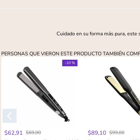
Cuidado en su forma más pura, este s
PERSONAS QUE VIERON ESTE PRODUCTO TAMBIÉN CO
-
10 %
$
62
,
91
$
89
,
10
$
69
,
90
$
99
,
00