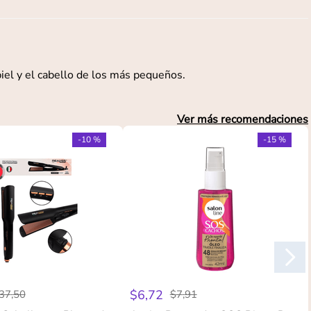
iel y el cabello de los más pequeños.
Ver más recomendaciones
-
10 %
-
15 %
$
6
,
72
37
,
50
$
7
,
91