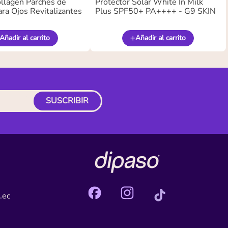
llagen Parches de
Protector Solar White In Milk
ra Ojos Revitalizantes
Plus SPF50+ PA++++ - G9 SKIN
Añadir al carrito
Añadir al carrito
SUSCRIBIR
.ec