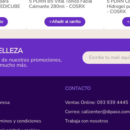
para
5 PDRN B5 Vital Tónico Facial
5 PDRN Co
 MEDICUBE
Calmante 280ml - COSRX
Hidrogel pa
- COSRX
to
Añadir al carrito
ELLEZA
r de nuestras promociones,
 mucho más.
CONTACTO
resa
Ventas Online: 093 939 4445
Correo: callcenter@dipaso.com
érminos y condiciones
Trabaja con nosotros