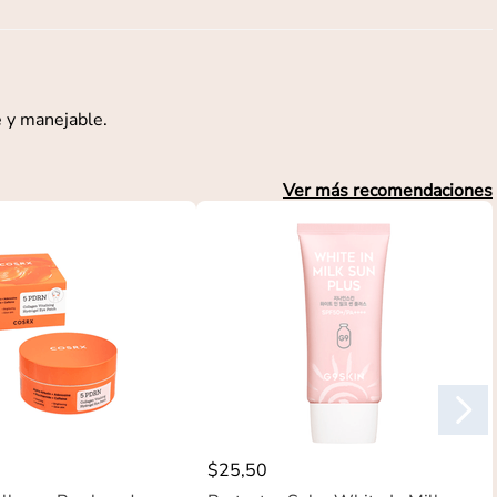
e y manejable.
Ver más recomendaciones
$
25
,
50