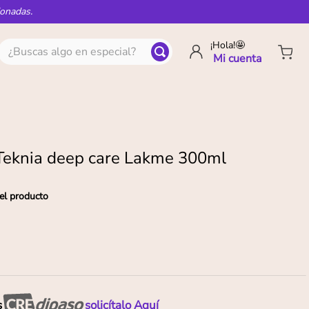
ionadas.
¿Buscas algo en especial?
¡Hola!🤩
eknia deep care Lakme 300ml
el producto
s
solicítalo Aquí