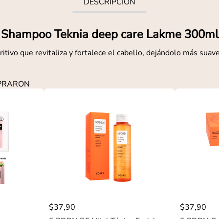
DESCRIPCIÓN
Shampoo Teknia deep care Lakme 300ml
tivo que revitaliza y fortalece el cabello, dejándolo más suav
MPRARON
$
37
,
90
$
37
,
90