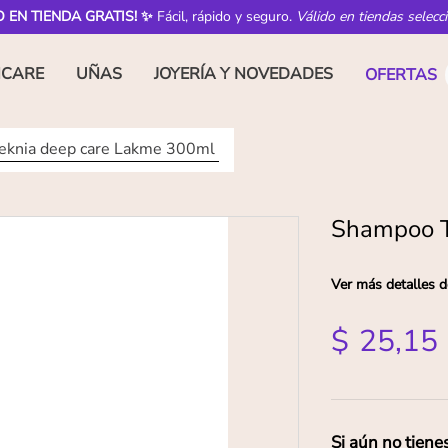
O EN TIENDA GRATIS! ✨
Fácil, rápido y seguro.
Válido en tiendas selecc
NCARE
UÑAS
JOYERÍA Y NOVEDADES
OFERTAS
knia deep care Lakme 300ml
Shampoo T
Ver más detalles d
$
25
,
15
Si aún no tiene