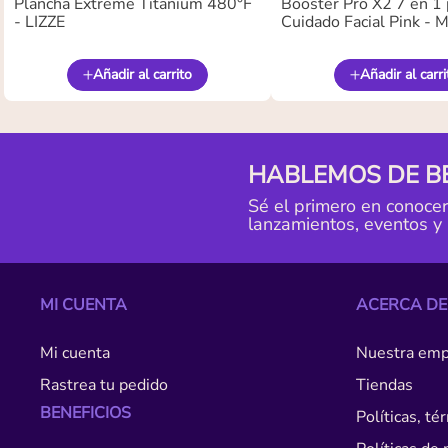
Plancha Extreme Titanium 480°F
Booster Pro X2 7 en 1 
- LIZZE
Cuidado Facial Pink -
Añadir al carrito
Añadir al carri
HABLEMOS DE B
Sé el primero en conoce
lanzamientos, eventos y
MI CUENTA
ACERCA DE
Mi cuenta
Nuestra emp
Rastrea tu pedido
Tiendas
BENEFICIOS
Políticas, t