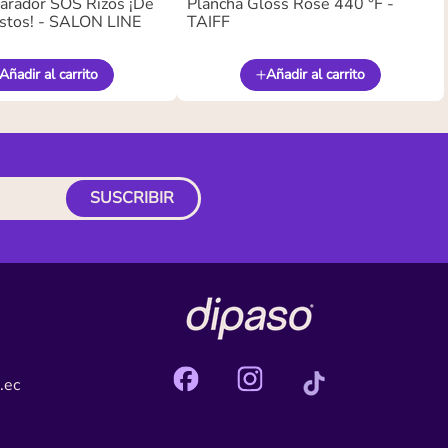
arador SOS Rizos ¡De
Plancha Gloss Rose 440 °F -
stos! - SALON LINE
TAIFF
Añadir al carrito
Añadir al carrito
SUSCRIBIR
.ec