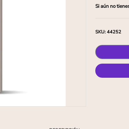
Si aún no tiene
SKU
:
44252