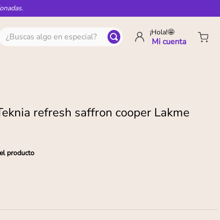
ionadas.
¿Buscas algo en especial?
¡Hola!🤩
knia refresh saffron cooper Lakme
el producto