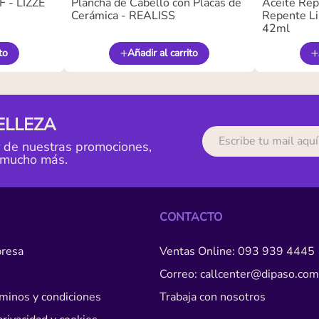
 - LIZZE
Plancha de Cabello con Placas de
Aceite Rep
Cerámica - REALISS
Repente Li
42ml
to
Añadir al carrito
ELLEZA
r de nuestras promociones,
 mucho más.
CONTACTO
resa
Ventas Online: 093 939 4445
Correo: callcenter@dipaso.com
érminos y condiciones
Trabaja con nosotros