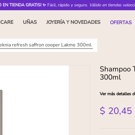
O EN TIENDA GRATIS! ✨
Fácil, rápido y seguro.
Válido en tiendas selecc
NCARE
UÑAS
JOYERÍA Y NOVEDADES
OFERTAS
knia refresh saffron cooper Lakme 300ml
Shampoo Te
300ml
Ver más detalles d
$
20
,
45