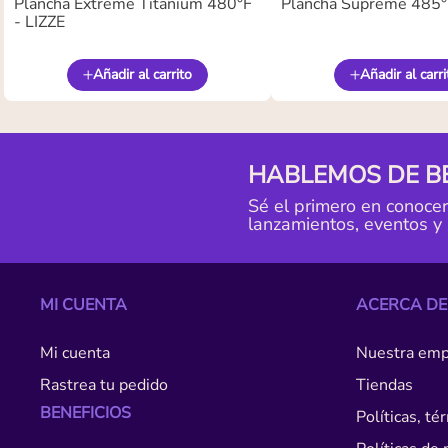
Plancha Extreme Titanium 480°F
Plancha Supreme 485°F
- LIZZE
Añadir al carrito
Añadir al carri
HABLEMOS DE B
Sé el primero en conoce
lanzamientos, eventos y
MI CUENTA
ACERCA DE
Mi cuenta
Nuestra emp
Rastrea tu pedido
Tiendas
BENEFICIOS
Políticas, t