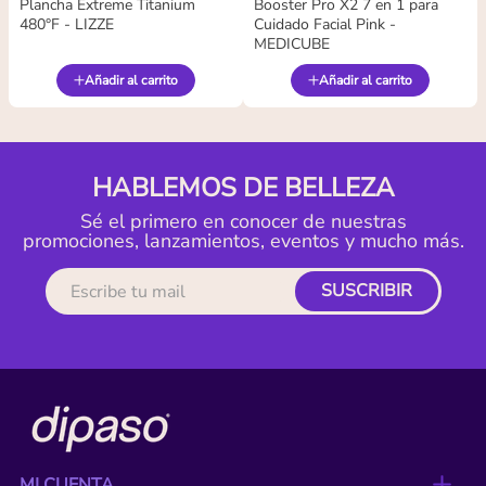
Plancha Extreme Titanium
Booster Pro X2 7 en 1 para
480°F - LIZZE
Cuidado Facial Pink -
MEDICUBE
Añadir al carrito
Añadir al carrito
HABLEMOS DE BELLEZA
Sé el primero en conocer de nuestras
promociones, lanzamientos, eventos y mucho más.
SUSCRIBIR
MI CUENTA