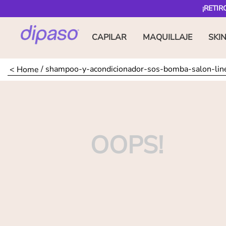
¡RETIR
CAPILAR
MAQUILLAJE
SKI
shampoo-y-acondicionador-sos-bomba-salon-li
OOPS!