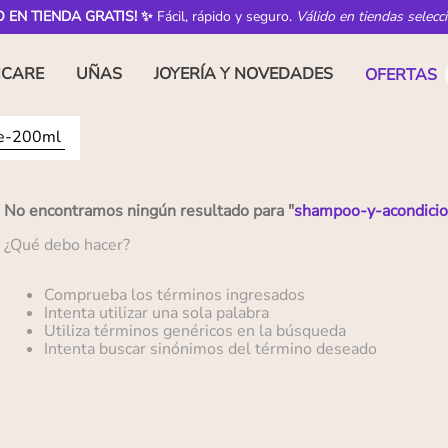
O EN TIENDA GRATIS! ✨
Fácil, rápido y seguro.
Válido en tiendas selecc
NCARE
UÑAS
JOYERÍA Y NOVEDADES
OFERTAS
ne-200ml
No encontramos ningún resultado para "
shampoo-y-acondici
¿Qué debo hacer?
Comprueba los términos ingresados
Intenta utilizar una sola palabra
Utiliza términos genéricos en la búsqueda
Intenta buscar sinónimos del término deseado