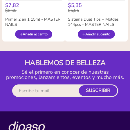
$
7
,
82
$
5
,
35
$
8
,
69
$
5
,
95
Primer 2 en 1 15ml - MASTER
Sistema Dual Tips + Moldes
NAILS
144pcs - MASTER NAILS
Añadir al carrito
Añadir al carrito
HABLEMOS DE BELLEZA
Sé el primero en conocer de nuestras
promociones, lanzamientos, eventos y mucho más.
SUSCRIBIR