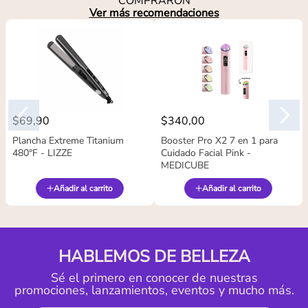
COMPRARON
Ver más recomendaciones
$
69
,
90
$
340
,
00
Plancha Extreme Titanium
Booster Pro X2 7 en 1 para
480°F - LIZZE
Cuidado Facial Pink -
MEDICUBE
Añadir al carrito
Añadir al carrito
HABLEMOS DE BELLEZA
Sé el primero en conocer de nuestras
promociones, lanzamientos, eventos y mucho más.