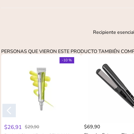
Recipiente esencial
PERSONAS QUE VIERON ESTE PRODUCTO TAMBIÉN CO
-
10 %
$
26
,
91
$
69
,
90
$
29
,
90