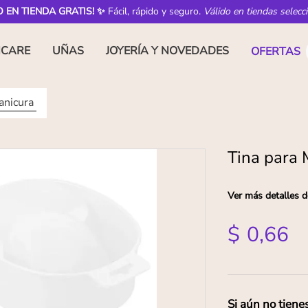
O EN TIENDA GRATIS! ✨
Fácil, rápido y seguro.
Válido en tiendas selecc
NCARE
UÑAS
JOYERÍA Y NOVEDADES
OFERTAS
anicura
Tina para 
Ver más detalles d
$
0
,
66
Si aún no tiene