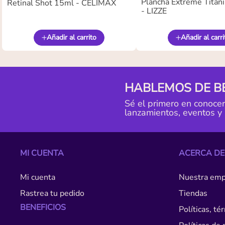
Plancha Extreme Titan
Retinal Shot 15ml - CELIMAX
- LIZZE
Añadir al carrito
Añadir al carri
HABLEMOS DE B
Sé el primero en conoce
lanzamientos, eventos y
MI CUENTA
ACERCA DE
Mi cuenta
Nuestra emp
Rastrea tu pedido
Tiendas
BENEFICIOS
Políticas, t