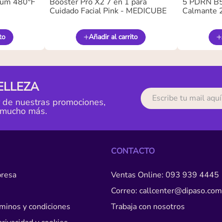
ium 480°F
Booster Pro X2 7 en 1 para
5 PDRN B5 
Cuidado Facial Pink - MEDICUBE
Calmante 
to
Añadir al carrito
ELLEZA
r de nuestras promociones,
 mucho más.
CONTACTO
resa
Ventas Online: 093 939 4445
Correo: callcenter@dipaso.com
érminos y condiciones
Trabaja con nosotros