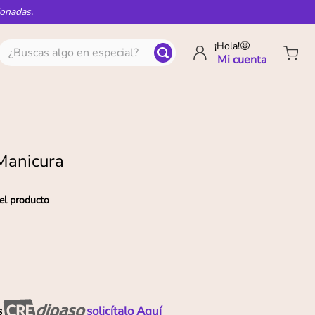
ionadas.
¿Buscas algo en especial?
¡Hola!🤩
Manicura
el producto
s
solicítalo Aquí