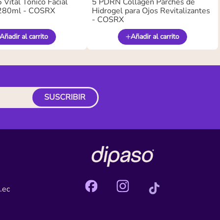
Vital Tónico Facial
5 PDRN Collagen Parches de
280ml - COSRX
Hidrogel para Ojos Revitalizantes
- COSRX
Añadir al carrito
Añadir al carrito
SUSCRIBIR
.ec