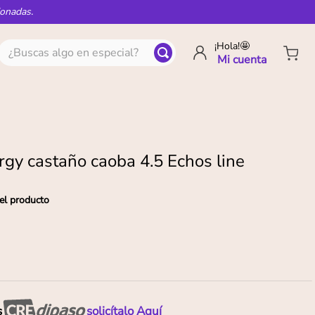
ionadas.
¿Buscas algo en especial?
¡Hola!🤩
rgy castaño caoba 4.5 Echos line
el producto
s
solicítalo Aquí