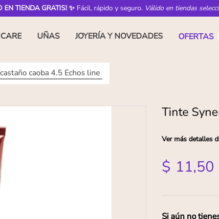
O EN TIENDA GRATIS! ✨
Fácil, rápido y seguro.
Válido en tiendas selecc
NCARE
UÑAS
JOYERÍA Y NOVEDADES
OFERTAS
castaño caoba 4.5 Echos line
Tinte Syne
Ver más detalles d
$
11
,
50
Si aún no tiene