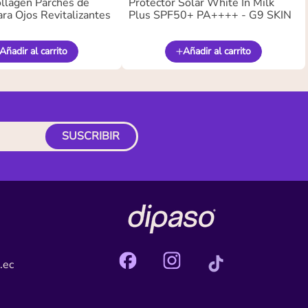
llagen Parches de
Protector Solar White In Milk
ra Ojos Revitalizantes
Plus SPF50+ PA++++ - G9 SKIN
Añadir al carrito
Añadir al carrito
SUSCRIBIR
.ec