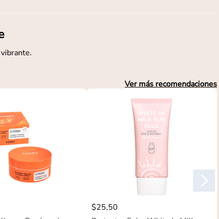
e
 vibrante.
Ver más recomendaciones
$
25
,
50