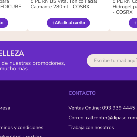
para
5 PDRN B5 Vital Tónico Facial
5 PDRN Co
 MEDICUBE
Calmante 280ml - COSRX
Hidrogel pa
- COSRX
to
Añadir al carrito
ELLEZA
r de nuestras promociones,
 mucho más.
CONTACTO
resa
Ventas Online: 093 939 4445
Correo: callcenter@dipaso.com
érminos y condiciones
Trabaja con nosotros