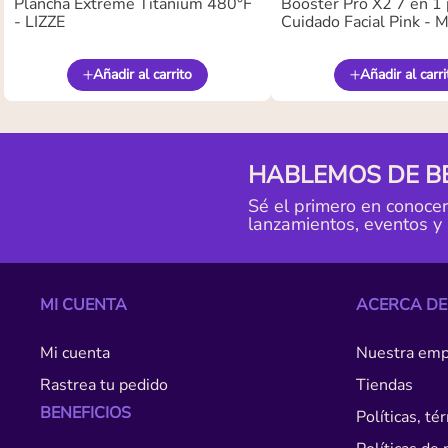
Plancha Extreme Titanium 480°F
Booster Pro X2 7 en 1 
- LIZZE
Cuidado Facial Pink -
Añadir al carrito
Añadir al carri
HABLEMOS DE B
Sé el primero en conoce
lanzamientos, eventos y
MI CUENTA
ACERCA DE
Mi cuenta
Nuestra emp
Rastrea tu pedido
Tiendas
BENEFICIOS
Políticas, t