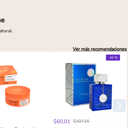
ne
atural.
Ver más recomendaciones
-
44 %
$
60
,
01
$
107
,
15