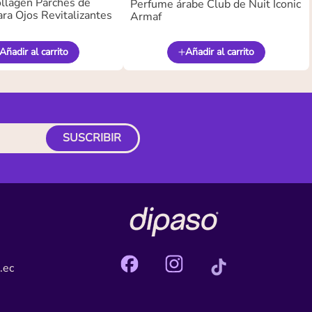
llagen Parches de
Perfume árabe Club de Nuit Iconic
ra Ojos Revitalizantes
Armaf
Añadir al carrito
Añadir al carrito
SUSCRIBIR
.ec