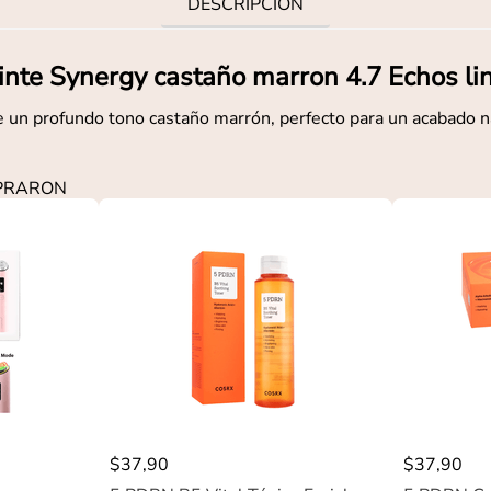
DESCRIPCIÓN
inte Synergy castaño marron 4.7 Echos li
 un profundo tono castaño marrón, perfecto para un acabado n
MPRARON
$
37
,
90
$
37
,
90