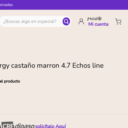
ionadas.
¿Buscas algo en especial?
¡Hola!🤩
rgy castaño marron 4.7 Echos line
el producto
s
solicítalo Aquí