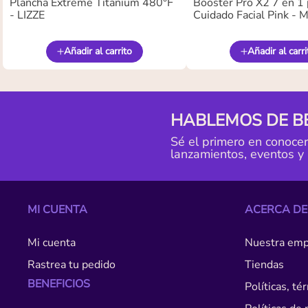
Plancha Extreme Titanium 480°F
Booster Pro X2 7 en 1 
- LIZZE
Cuidado Facial Pink -
Añadir al carrito
Añadir al carri
HABLEMOS DE B
Sé el primero en conoce
lanzamientos, eventos y
MI CUENTA
ACERCA DE
Mi cuenta
Nuestra emp
Rastrea tu pedido
Tiendas
BENEFICIOS
Políticas, t