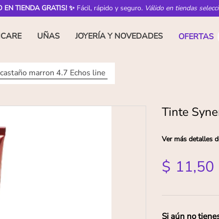
O EN TIENDA GRATIS! ✨
Fácil, rápido y seguro.
Válido en tiendas selecc
NCARE
UÑAS
JOYERÍA Y NOVEDADES
OFERTAS
castaño marron 4.7 Echos line
Tinte Syne
Ver más detalles d
$
11
,
50
Si aún no tiene