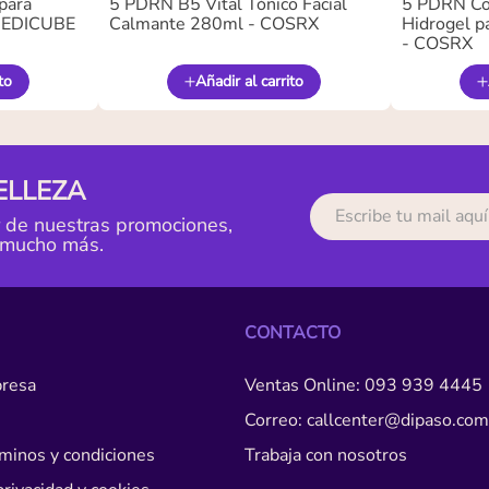
para
5 PDRN B5 Vital Tónico Facial
5 PDRN Co
 MEDICUBE
Calmante 280ml - COSRX
Hidrogel pa
- COSRX
to
Añadir al carrito
ELLEZA
r de nuestras promociones,
 mucho más.
CONTACTO
resa
Ventas Online: 093 939 4445
Correo: callcenter@dipaso.com
érminos y condiciones
Trabaja con nosotros