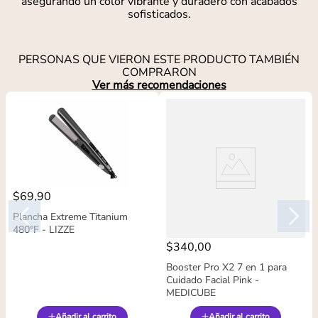
asegurando un color vibrante y duradero con acabados
sofisticados.
PERSONAS QUE VIERON ESTE PRODUCTO TAMBIÉN
COMPRARON
Ver más recomendaciones
$
69
,
90
Plancha Extreme Titanium
480°F - LIZZE
$
340
,
00
Booster Pro X2 7 en 1 para
Cuidado Facial Pink -
MEDICUBE
Añadir al carrito
Añadir al carrito