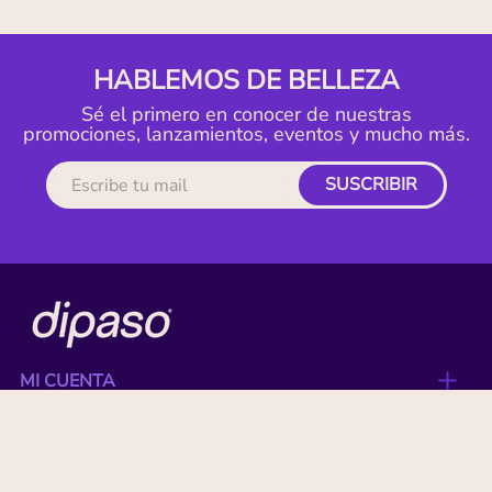
HABLEMOS DE BELLEZA
Sé el primero en conocer de nuestras
promociones, lanzamientos, eventos y mucho más.
SUSCRIBIR
MI CUENTA
ACERCA DE
CONTACTO