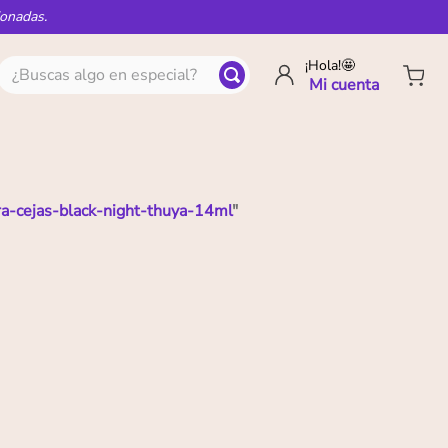
ionadas.
¿Buscas algo en especial?
¡Hola!🤩
ra-cejas-black-night-thuya-14ml
"