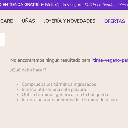
O EN TIENDA GRATIS! ✨
Fácil, rápido y seguro.
Válido en tiendas selecc
NCARE
UÑAS
JOYERÍA Y NOVEDADES
OFERTAS
No encontramos ningún resultado para "
tinte-vegano-pa
¿Qué debo hacer?
Comprueba los términos ingresados
Intenta utilizar una sola palabra
Utiliza términos genéricos en la búsqueda
Intenta buscar sinónimos del término deseado