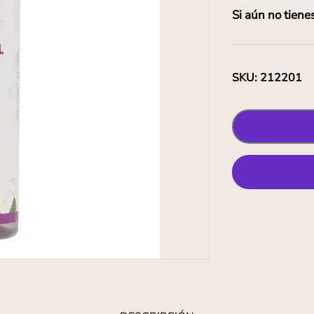
Si aún no tiene
SKU
:
212201