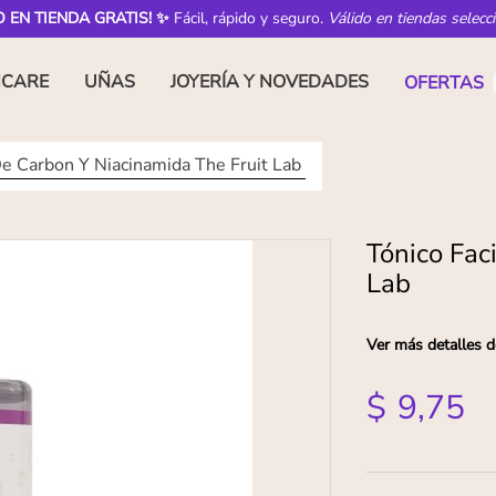
O EN TIENDA GRATIS! ✨
Fácil, rápido y seguro.
Válido en tiendas selecc
NCARE
UÑAS
JOYERÍA Y NOVEDADES
OFERTAS
De Carbon Y Niacinamida The Fruit Lab
Tónico Fac
Lab
Ver más detalles d
$
9
,
75