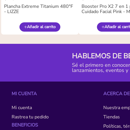
Plancha Extreme Titanium 480°F
Booster Pro X2 7 en 1 
- LIZZE
Cuidado Facial Pink -
Añadir al carrito
Añadir al carri
HABLEMOS DE B
Sé el primero en conoce
lanzamientos, eventos y
MI CUENTA
ACERCA DE
Mi cuenta
Nuestra emp
Rastrea tu pedido
Tiendas
BENEFICIOS
Políticas, t