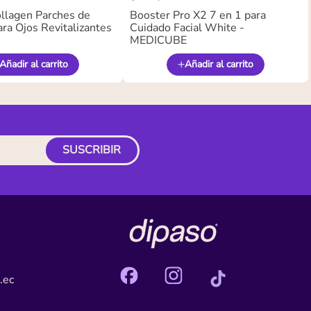
llagen Parches de
Booster Pro X2 7 en 1 para
ra Ojos Revitalizantes
Cuidado Facial White -
MEDICUBE
Añadir al carrito
Añadir al carrito
SUSCRIBIR
.ec