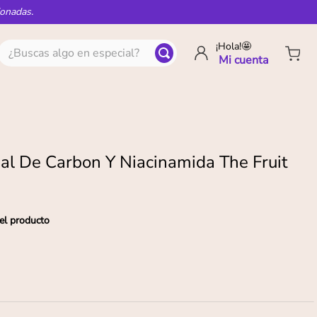
ionadas.
¿Buscas algo en especial?
¡Hola!🤩
ial De Carbon Y Niacinamida The Fruit
el producto