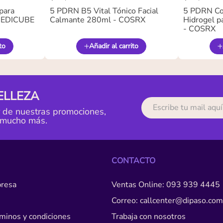
para
5 PDRN B5 Vital Tónico Facial
5 PDRN Co
 MEDICUBE
Calmante 280ml - COSRX
Hidrogel pa
- COSRX
to
Añadir al carrito
ELLEZA
r de nuestras promociones,
 mucho más.
CONTACTO
resa
Ventas Online: 093 939 4445
Correo: callcenter@dipaso.com
érminos y condiciones
Trabaja con nosotros