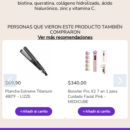
biotina, queratina, colágeno hidrolizado, ácido
hialurónico, zinc y vitamina C.
PERSONAS QUE VIERON ESTE PRODUCTO TAMBIÉN
COMPRARON
Ver más recomendaciones
$
69
,
90
$
340
,
00
Plancha Extreme Titanium
Booster Pro X2 7 en 1 para
480°F - LIZZE
Cuidado Facial Pink -
MEDICUBE
Añadir al carrito
Añadir al carrito