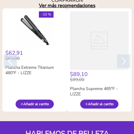
COMPRARON
Ver más recomendaciones
-
10 %
$
62
,
91
$
69
,
90
Plancha Extreme Titanium
480°F - LIZZE
$
89
,
10
$
99
,
00
Plancha Supreme 485°F -
LIZZE
Añadir al carrito
Añadir al carrito
HABLEMOS DE BELLEZA