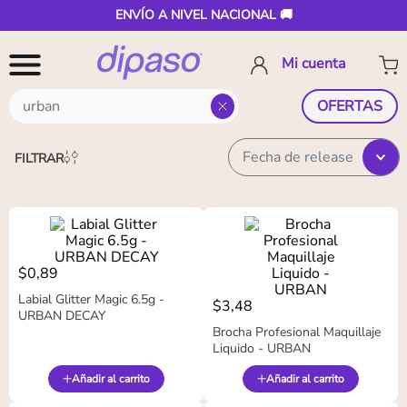
ENVÍO A NIVEL NACIONAL 🚚
¿Buscas algo en especial?
OFERTAS
Fecha de release
FILTRAR
$
0
,
89
Labial Glitter Magic 6.5g -
$
3
,
48
URBAN DECAY
Brocha Profesional Maquillaje
Liquido - URBAN
Añadir al carrito
Añadir al carrito