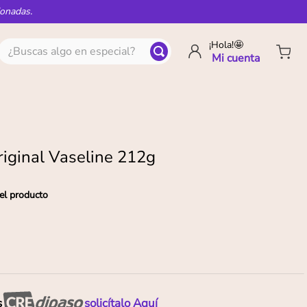
ionadas.
¿Buscas algo en especial?
¡Hola!🤩
riginal Vaseline 212g
el producto
s
solicítalo Aquí