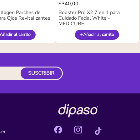
$
340
,
00
llagen Parches de
Booster Pro X2 7 en 1 para
ra Ojos Revitalizantes
Cuidado Facial White -
MEDICUBE
Añadir al carrito
Añadir al carrito
SUSCRIBIR
.ec