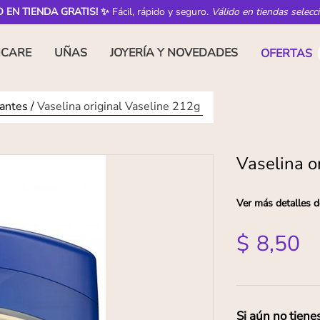
O EN TIENDA GRATIS! ✨
Fácil, rápido y seguro.
Válido en tiendas selecc
NCARE
UÑAS
JOYERÍA Y NOVEDADES
OFERTAS
tantes
Vaselina original Vaseline 212g
Vaselina o
Ver más detalles d
$
8
,
50
Si aún no tiene