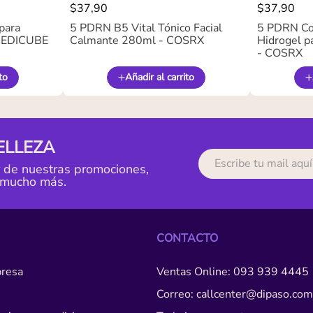
$
37
,
90
$
37
,
90
para
5 PDRN B5 Vital Tónico Facial
5 PDRN Co
 MEDICUBE
Calmante 280ml - COSRX
Hidrogel pa
- COSRX
to
Añadir al carrito
ELLEZA
r de nuestras promociones,
 mucho más.
CONTACTO
resa
Ventas Online: 093 939 4445
Correo: callcenter@dipaso.com