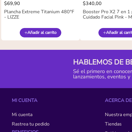
$
69
,
90
$
340
,
00
Plancha Extreme Titanium 480°F
Booster Pro X2 7 en 1 
- LIZZE
Cuidado Facial Pink -
Añadir al carrito
Añadir al carri
HABLEMOS DE B
Sé el primero en conoce
lanzamientos, eventos y
MI CUENTA
ACERCA DE
Mi cuenta
Nuestra emp
Rastrea tu pedido
Tiendas