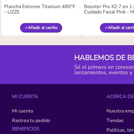
Plancha Extreme Titanium 480°F
Booster Pro X2 7 en 1 
- LIZZE
Cuidado Facial Pink -
Añadir al carrito
Añadir al carri
HABLEMOS DE B
Sé el primero en conoce
lanzamientos, eventos y
MI CUENTA
ACERCA DE
Mi cuenta
Nuestra emp
Rastrea tu pedido
Tiendas
BENEFICIOS
Políticas, t