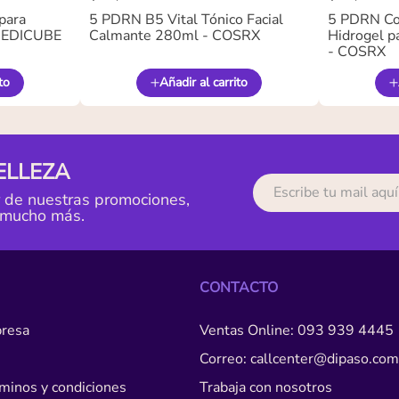
para
5 PDRN B5 Vital Tónico Facial
5 PDRN Co
 MEDICUBE
Calmante 280ml - COSRX
Hidrogel pa
- COSRX
to
Añadir al carrito
ELLEZA
r de nuestras promociones,
 mucho más.
CONTACTO
resa
Ventas Online: 093 939 4445
Correo: callcenter@dipaso.com
érminos y condiciones
Trabaja con nosotros