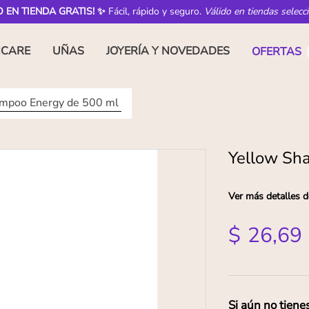
O EN TIENDA GRATIS! ✨
Fácil, rápido y seguro.
Válido en tiendas selecc
NCARE
UÑAS
JOYERÍA Y NOVEDADES
OFERTAS
mpoo Energy de 500 ml
Yellow Sh
Ver más detalles d
$
26
,
69
Si aún no tiene