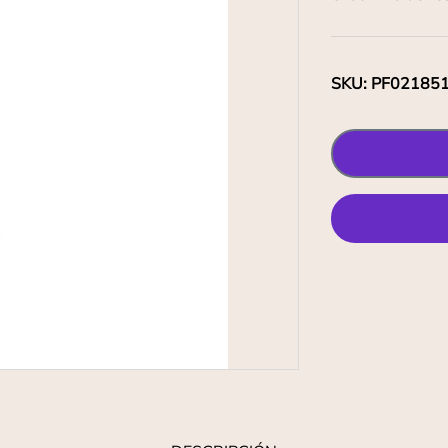
SKU
:
PF02185