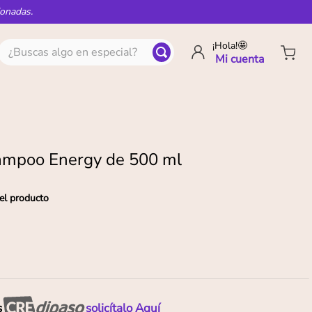
ionadas.
¿Buscas algo en especial?
¡Hola!🤩
ampoo Energy de 500 ml
el producto
s
solicítalo Aquí