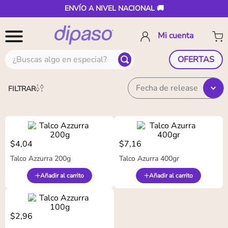
ENVÍO A NIVEL NACIONAL 🚚
¿Buscas algo en especial?
OFERTAS
Fecha de release
FILTRAR
$
4
,
04
$
7
,
16
Talco Azzurra 200g
Talco Azurra 400gr
Añadir al carrito
Añadir al carrito
$
2
,
96