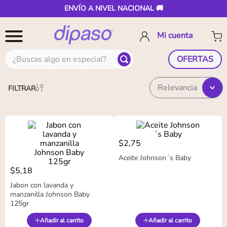
ENVÍO A NIVEL NACIONAL 🚚
¿Buscas algo en especial?
OFERTAS
Relevancia
FILTRAR
$
2
,
75
Aceite Johnson´s Baby
$
5
,
18
Jabon con lavanda y
manzanilla Johnson Baby
125gr
Añadir al carrito
Añadir al carrito