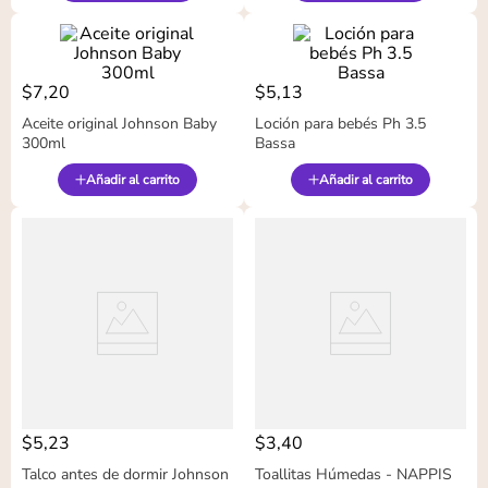
$
7
,
20
$
5
,
13
Aceite original Johnson Baby
Loción para bebés Ph 3.5
300ml
Bassa
Añadir al carrito
Añadir al carrito
$
5
,
23
$
3
,
40
Talco antes de dormir Johnson
Toallitas Húmedas - NAPPIS